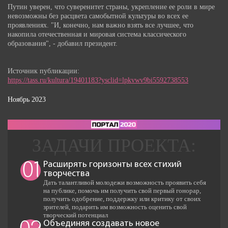
Путин уверен, что суверенитет страны, укрепление ее роли в мире
невозможны без расцвета самобытной культуры во всех ее
проявлениях. "И, конечно, нам важно взять все лучшее, что
накопила отечественная и мировая система классического
образования", - добавил президент.
Источник публикации:
https://tass.ru/kultura/19401183?ysclid=lpkvwv9bi5592738553
Ноябрь 2023
Расширять горизонты всех стихий
01
творчества
Дать талантливой молодежи возможность проявить себя
на публике, помочь им получить свой первый гонорар,
получить одобрение, поддержку или критику от своих
зрителей, подарить им возможность оценить свой
творческий потенциал
Объединяя создавать новое