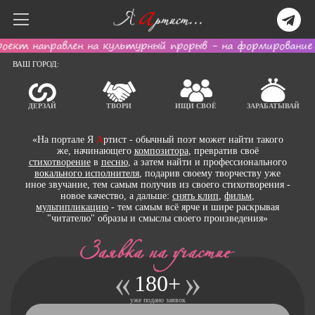
ект направлен на культурный прорыв - на формирование н
ВАШ ГОРОД:
ДЕРЗАЙ
ТВОРИ
ИЩИ СВОЁ
ЗАРАБАТЫВАЙ
«На портале Я
А
ртист - обычный поэт может найти такого
же, начинающего
композитора
, превратив своё
стихотворение
в
песню
, а затем найти и профессионального
вокального исполнителя
, подарив своему творчеству уже
иное звучание, тем самым получив из своего стихотворения -
новое качество, а дальше:
снять клип
,
фильм
,
мультипликацию
- тем самым всё ярче и шире раскрывая
"читателю" образы и смыслы своего произведения»
180+
уже подано заявок