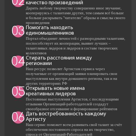
02
качество произведений
Дарить любому творчеству совершенно иное звучание,
кооперируясь с талантами других, тем самым всё больше
и больше раскрывать "читателю" образы и смыслы своего
произведения
Помогать находить
03
единомышленников
Портал объединит личностей с разнородными талантами,
поспособствует их кооперации, выявит лучших –
талантливых лидеров и лидеров в составе творческих
коллективов
Стирать расстояния между
04
регионами
Наш ресурс позволит Артистам сервиса через
получаемые от организаций заявки планировать свои
выступления как внутри домашнего региона, так и на
других территориях РФ
Открывать новые имена
05
креативных лидеров
Постоянные выступления Артистов, с последующими
отзывами Организаций-работодателей создадут
своеобразное отсеивание и формирование рейтингов
Дать востребованность каждому
06
Артисту
Наш сервис поможет всем развивать свой талант за счёт
обеспечения постоянного спроса на их творчество,
спроса от Организаций-Работодателей