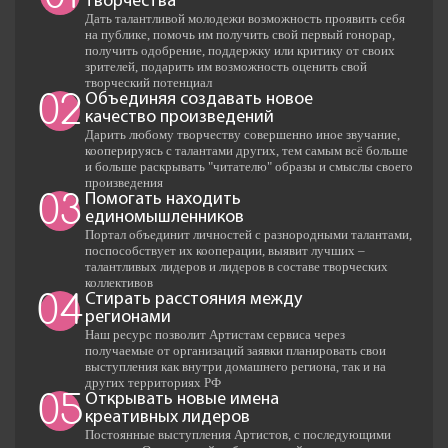
творчества
Дать талантливой молодежи возможность проявить себя
на публике, помочь им получить свой первый гонорар,
получить одобрение, поддержку или критику от своих
зрителей, подарить им возможность оценить свой
творческий потенциал
Объединяя создавать новое
02
качество произведений
Дарить любому творчеству совершенно иное звучание,
кооперируясь с талантами других, тем самым всё больше
и больше раскрывать "читателю" образы и смыслы своего
произведения
Помогать находить
03
единомышленников
Портал объединит личностей с разнородными талантами,
поспособствует их кооперации, выявит лучших –
талантливых лидеров и лидеров в составе творческих
коллективов
Стирать расстояния между
04
регионами
Наш ресурс позволит Артистам сервиса через
получаемые от организаций заявки планировать свои
выступления как внутри домашнего региона, так и на
других территориях РФ
Открывать новые имена
05
креативных лидеров
Постоянные выступления Артистов, с последующими