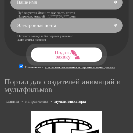
*
Публикуются Имя и только часть почты
Например: Андрей fil***f*@g***.com
*
Оставьте заявку и Вы первый узнаете о
дате старта проекта
Подать
заявку
Ознакомлен с
условиями соглашения о персонализации данных
Портал для создателей анимаций и
мультфильмов
главная
•
направления
•
мультипликаторы