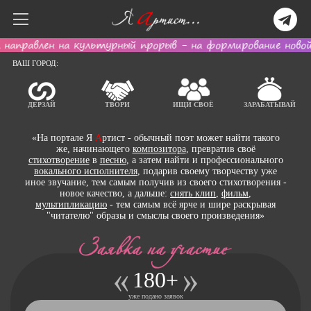
правлен на культурный прорыв - на формирование новой т
ВАШ ГОРОД:
ДЕРЗАЙ
ТВОРИ
ИЩИ СВОЁ
ЗАРАБАТЫВАЙ
«На портале Я
А
ртист - обычный поэт может найти такого
же, начинающего
композитора
, превратив своё
стихотворение
в
песню
, а затем найти и профессионального
вокального исполнителя
, подарив своему творчеству уже
иное звучание, тем самым получив из своего стихотворения -
новое качество, а дальше:
снять клип
,
фильм
,
мультипликацию
- тем самым всё ярче и шире раскрывая
"читателю" образы и смыслы своего произведения»
180+
уже подано заявок