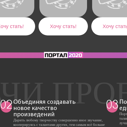
очу стать!
Хочу стать!
Хочу стать
Объединяя создавать
По
02
03
новое качество
ед
произведений
Порт
тала
Дарить любому творчеству совершенно иное звучание,
лучш
кооперируясь с талантами других, тем самым всё больше