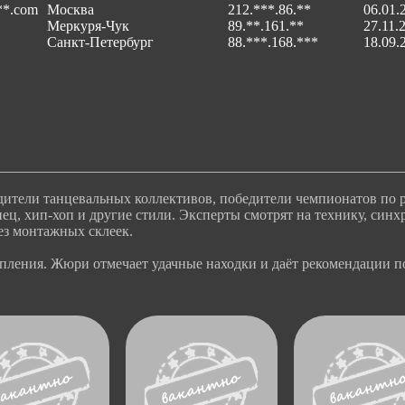
**.com
Москва
212.***.86.**
06.01.
Меркуря-Чук
89.**.161.**
27.11.
Санкт-Петербург
88.***.168.***
18.09.
дители танцевальных коллективов, победители чемпионатов по
ц, хип-хоп и другие стили. Эксперты смотрят на технику, синх
ез монтажных склеек.
пления. Жюри отмечает удачные находки и даёт рекомендации п