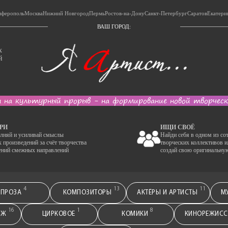
ферополь
Москва
Нижний Новгород
Пермь
Ростов-на-Дону
Санкт-Петербург
Саратов
Екатери
ВАШ ГОРОД:
х
й
 на культурный прорыв - на формирование новой творчес
РИ
ИЩИ СВОЁ
лняй и усиливай смыслы
Найди себя в одном из со
х произведений за счёт творчества
творческих коллективов и
ений смежных направлений
создай свою оригинальну
4
13
11
ПРОЗА
КОМПОЗИТОРЫ
АКТЁРЫ И АРТИСТЫ
М
16
1
8
АЖ
ЦИРКОВОЕ
КОМИКИ
КИНОРЕЖИС