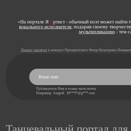
«На портале Я
А
ртист - обычный поэт может найти 
вокального исполнителя
, подарив своему творчеств
мультипликацию
- тем 
Проект участвует
в конкурсе Президентского Фонда Культурных Инициат
Публикуются Имя и только часть почты
Например: Андрей fil***f*@g***.com
Танцевальный портал для 