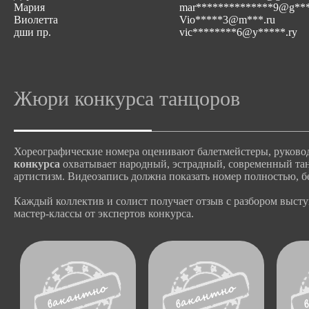
Мария
mar**************9@g**
Виолетта
Vio*****3@m***.ru
дши пр.
vic********6@y*****.ry
Жюри конкурса танцоров
Хореографические номера оценивают балетмейстеры, руково
конкурса
охватывает народный, эстрадный, современный тане
артистизм. Видеозапись должна показать номер полностью, б
Каждый коллектив и солист получает отзыв с разбором высту
мастер-классы от экспертов конкурса.