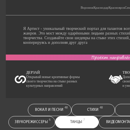
Воронеж
Краснодар
Красноярск
Сим
Я Артист - уникальный творческий портал для талантов все
жанров. Это мост между одарёнными людьми разных стихи
творчества. Создавайте свои шедевры на стыке этих стихий,
кооперируясь и дополняя друг друга
Проект направлен
ДЕРЗАЙ
ТВО
Открывай новые креативные формы
Допо
своего творчества на стыке разных
свои
культурных направлений
и ум
48
48
ВОКАЛ И ПЕСНИ
СТИХИ
6
7
ЗВУКОРЕЖИССЕРЫ
ТАНЦЫ
ВИДЕОМОНТ