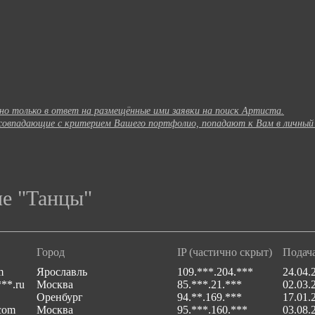
но только в ответ на размещённые ими заявки на поиск Артиста.
, совпадающие с критерием Вашего портфолио, попадают к Вам в личный
ие "Танцы"
Город
IP (частично скрыт)
Подача
m
Ярославль
109.***.204.***
24.04.
**.ru
Москва
85.***.21.***
02.03.
Оренбург
94.**.169.***
17.01.
com
Москва
95.***.160.***
03.08.