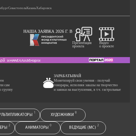
нбург
Севастополь
Казань
Хабаровск
НАША ЗАЯВКА 2026 Г. В
Видео
Презентация
о проекте
проекта
кой интеллигенции
ЗАРАБАТЫВАЙ
тен
Монетизируй свои умения - получай
ли сам
гонорары, исполняя заказы на творчество
ю группу
и заявки на выступления, в т.ч. гастрольные
1
8
УЛЬТИПЛИКАТОРЫ
ХУДОЖНИКИ
2
0
2
СЕРЫ
АНИМАТОРЫ
ВЕДУЩИЕ (МС)