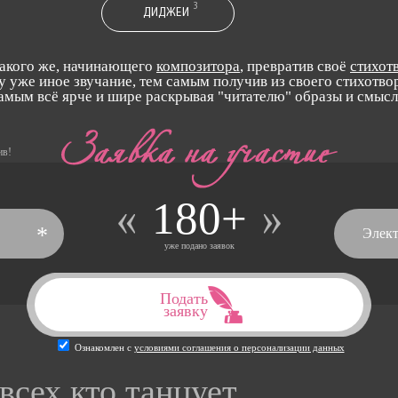
3
ДИДЖЕИ
такого же, начинающего
композитора
, превратив своё
стихот
у уже иное звучание, тем самым получив из своего стихотвор
самым всё ярче и шире раскрывая "читателю" образы и смыс
ив!
180+
*
уже подано заявок
Подать
заявку
Ознакомлен с
условиями соглашения о персонализации данных
всех кто танцует