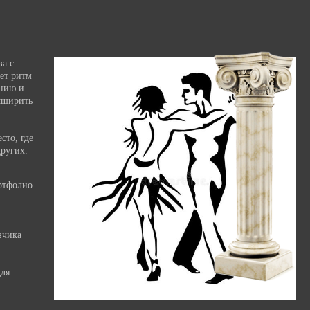
ва с
ет ритм
ению и
асширить
сто, где
ругих.
ортфолио
зчика
для