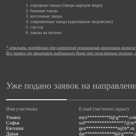
народные танцы (танцы народов мира)
бальные танцы
восточные танцы
современные танцы (креативное творчество)
гоу-гоу
танцы на пилоне
* открыть портфолио для категорий организаций-заказчиков возмож
Все заявки от заказчиков выбранного Вами при регистрации региона
Уже подано заявок на направлен
Имя участника
E-mail (частично скрыт)
Ульяна
myz*********0@g****.co
Софья
sof****************7@m*
Евгения
gen*************n@b*.ru
Дарья
dar************8@g****.