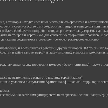
ия, а танцоры находят идеальное место для саморазвития и сотрудничест
зделить свое искусство с миром, если вы танцор и ваша душа испытыва
вы найдете сообщество танцоров, которые разделяют вашу страсть к движ
найти партнеров и соратников для совместных творческих проектов, и р
и движения соединяются в совершенное хореографическое единство.
правления, и вдохновляться работами других танцоров. ЯАртист - это ме
ществу и дайте танцам выразить вашу индивидуальность и вдохновить д
представлением своих творческих номеров (фото и описание), также в п
шаясь на выполнение заявки от Заказчика (организации)
зация, с условием выступления Артиста на официальной территории зака
не имя
с которыми желаете коммуницировать на творческой основе, например, 