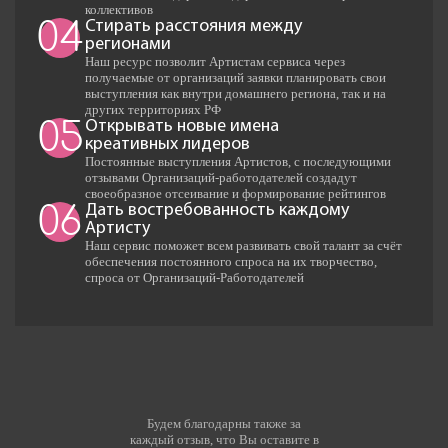
коллективов
Стирать расстояния между
04
регионами
Наш ресурс позволит Артистам сервиса через
получаемые от организаций заявки планировать свои
выступления как внутри домашнего региона, так и на
других территориях РФ
Открывать новые имена
05
креативных лидеров
Постоянные выступления Артистов, с последующими
отзывами Организаций-работодателей создадут
своеобразное отсеивание и формирование рейтингов
Дать востребованность каждому
06
Артисту
Наш сервис поможет всем развивать свой талант за счёт
обеспечения постоянного спроса на их творчество,
спроса от Организаций-Работодателей
Будем благодарны также за
каждый отзыв, что Вы оставите в