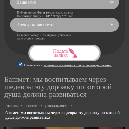
*
Публикуются Имя и только часть почты
Например: Андрей fil***f*@g***.com
*
Оставьте заявку и Вы первый узнаете о
дате старта проекта
Подать
заявку
Ознакомлен с
условиями соглашения о персонализации данных
Башмет: мы воспитываем через
шедевры эту дорожку по которой
душа должна развиваться
главная
•
новости
•
уникальность
•
башмет: мы воспитываем через шедевры эту дорожку по которой
душа должна развиваться