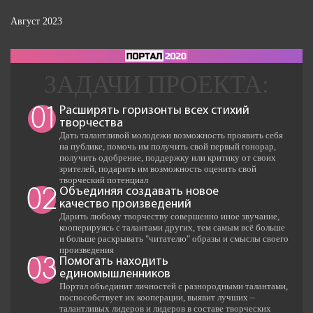
Август 2023
Расширять горизонты всех стихий
01
творчества
Дать талантливой молодежи возможность проявить себя
на публике, помочь им получить свой первый гонорар,
получить одобрение, поддержку или критику от своих
зрителей, подарить им возможность оценить свой
творческий потенциал
Объединяя создавать новое
02
качество произведений
Дарить любому творчеству совершенно иное звучание,
кооперируясь с талантами других, тем самым всё больше
и больше раскрывать "читателю" образы и смыслы своего
произведения
Помогать находить
03
единомышленников
Портал объединит личностей с разнородными талантами,
поспособствует их кооперации, выявит лучших –
талантливых лидеров и лидеров в составе творческих