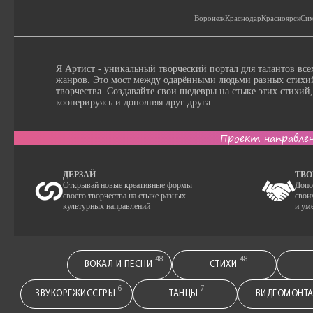
Воронеж
Краснодар
Красноярск
Сим
Я Артист - уникальный творческий портал для талантов все
жанров. Это мост между одарёнными людьми разных стихи
творчества. Создавайте свои шедевры на стыке этих стихий,
кооперируясь и дополняя друг друга
Проект направлен
ДЕРЗАЙ
ТВО
Открывай новые креативные формы
Допо
своего творчества на стыке разных
свои
культурных направлений
и ум
48
48
ВОКАЛ И ПЕСНИ
СТИХИ
6
7
ЗВУКОРЕЖИССЕРЫ
ТАНЦЫ
ВИДЕОМОНТ