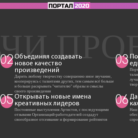
Объединяя создавать
По
02
03
новое качество
ед
произведений
Порт
тала
Дарить любому творчеству совершенно иное звучание,
лучш
кооперируясь с талантами других, тем самым всё больше
твор
и больше раскрывать "читателю" образы и смыслы
своего произведения
Открывать новые имена
Да
05
06
креативных лидеров
ка
Постоянные выступления Артистов, с последующими
Наш 
отзывами Организаций-работодателей создадут
обес
своеобразное отсеивание и формирование рейтингов
спро