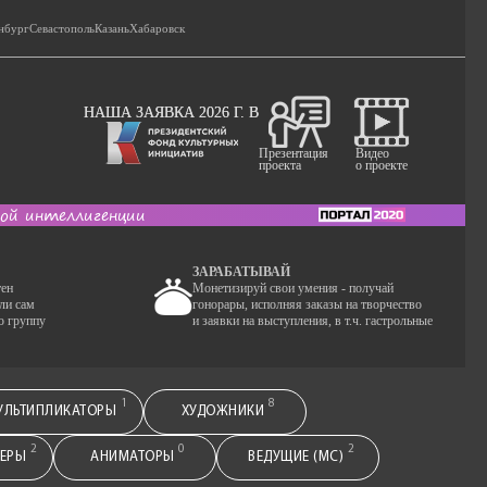
нбург
Севастополь
Казань
Хабаровск
НАША ЗАЯВКА 2026 Г. В
Видео
Презентация
о проекте
проекта
кой интеллигенции
ЗАРАБАТЫВАЙ
тен
Монетизируй свои умения - получай
ли сам
гонорары, исполняя заказы на творчество
ю группу
и заявки на выступления, в т.ч. гастрольные
1
8
УЛЬТИПЛИКАТОРЫ
ХУДОЖНИКИ
2
0
2
СЕРЫ
АНИМАТОРЫ
ВЕДУЩИЕ (МС)