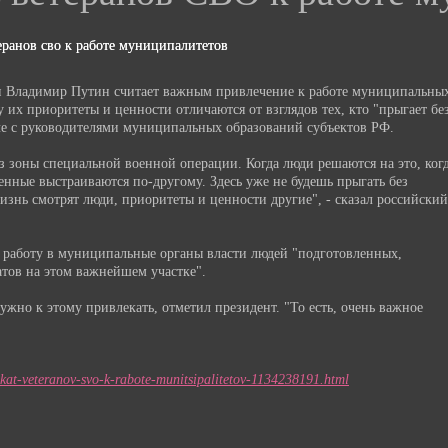
еранов сво к работе муниципалитетов
 Владимир Путин считает важным привлечение к работе муниципальны
 их приоритеты и ценности отличаются от взглядов тех, кто "прыгает бе
ече с руководителями муниципальных образований субъектов РФ.
з зоны специальной военной операции. Когда люди решаются на это, ког
нные выстраиваются по-другому. Здесь уже не будешь прыгать без
изнь смотрят люди, приоритеты и ценности другие", - сказал российский
а работу в муниципальные органы власти людей "подготовленных,
тов на этом важнейшем участке".
ужно к этому привлекать, отметил президент. "То есть, очень важное
lekat-veteranov-svo-k-rabote-munitsipalitetov-1134238191.html