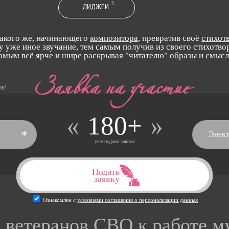
3
ДИДЖЕИ
такого же, начинающего
композитора
, превратив своё
стихот
у уже иное звучание, тем самым получив из своего стихотвор
самым всё ярче и шире раскрывая "читателю" образы и смыс
ив!
180+
*
уже подано заявок
Подать
заявку
Ознакомлен с
условиями соглашения о персонализации данных
ь ветеранов СВО к работе 