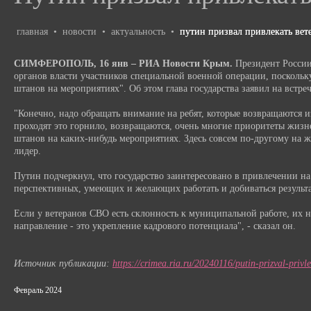
главная
•
новости
•
актуальность
•
путин призвал привлекать вет
СИМФЕРОПОЛЬ, 16 янв – РИА Новости Крым.
Президент России
органов власти участников специальной военной операции, поскольку
штанов на мероприятиях". Об этом глава государства заявил на встр
"Конечно, надо обращать внимание на ребят, которые возвращаются и
проходят это горнило, возвращаются, очень многие приоритеты жизне
штанов на каких-нибудь мероприятиях. Здесь совсем по-другому на ж
лидер.
Путин подчеркнул, что государство заинтересовано в привлечении н
перспективных, умеющих и желающих работать и добиваться результа
Если у ветеранов СВО есть склонность к муниципальной работе, их н
направление - это укрепление кадрового потенциала", - сказал он.
Источник публикации:
https://crimea.ria.ru/20240116/putin-prizval-priv
Февраль 2024