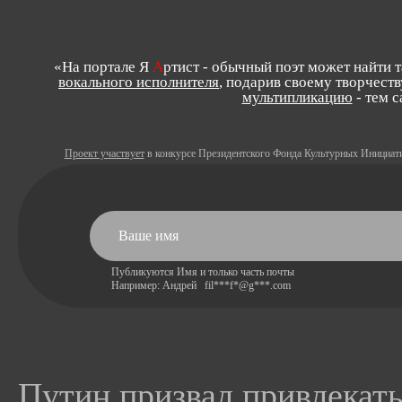
«На портале Я
А
ртист - обычный поэт может найти 
вокального исполнителя
, подарив своему творчеств
мультипликацию
- тем 
Проект участвует
в конкурсе Президентского Фонда Культурных Инициат
Публикуются Имя и только часть почты
Например: Андрей fil***f*@g***.com
Путин призвал привлекат