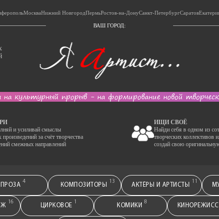
ферополь
Москва
Нижний Новгород
Пермь
Ростов-на-Дону
Санкт-Петербург
Саратов
Екатери
ВАШ ГОРОД:
х
й
 на культурный прорыв - на формирование новой творчес
РИ
ИЩИ СВОЁ
лняй и усиливай смыслы
Найди себя в одном из со
х произведений за счёт творчества
творческих коллективов и
ений смежных направлений
создай свою оригинальну
4
13
11
ПРОЗА
КОМПОЗИТОРЫ
АКТЁРЫ И АРТИСТЫ
М
16
1
8
АЖ
ЦИРКОВОЕ
КОМИКИ
КИНОРЕЖИС