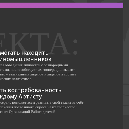
могать находить
иномышленников
ал объединит личностей с разнородными
нтами, поспособствует их кооперации, выявит
их – талантливых лидеров и лидеров в составе
ческих коллективов
ть востребованность
ждому Артисту
сервис поможет всем развивать свой талант за счёт
печения постоянного спроса на их творчество,
са от Организаций-Работодателей